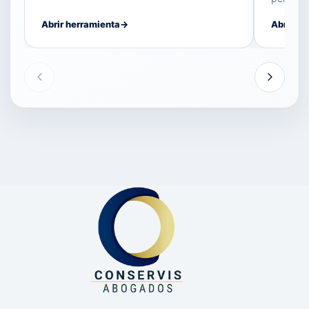
Abrir herramienta
→
Abrir he