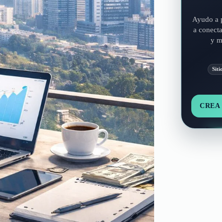
Ayudo a p
a conecta
y m
Siti
CREA 