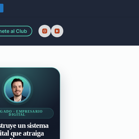
Y
ete al Club
GADO · EMPRESARIO
DIGITAL
truye un sistema
ital que atraiga