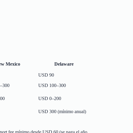
ew Mexico
Delaware
USD 90
–300
USD 100–300
00
USD 0–200
USD 300 (mínimo anual)
 report fee mínimo desde USD 60 (se paga el año