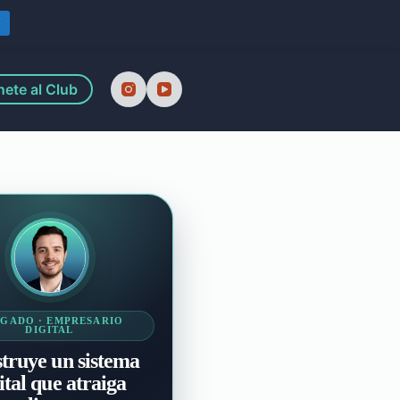
Y
ete al Club
GADO · EMPRESARIO
DIGITAL
truye un sistema
ital que atraiga