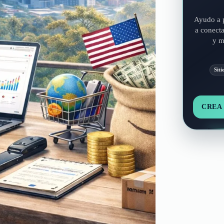
Ayudo a p
a conecta
y m
Siti
CREA 