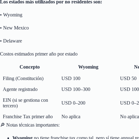
Los estados más utilizados por no residentes son:
• Wyoming
• New Mexico
• Delaware
Costos estimados primer año por estado
Concepto
Wyoming
N
Filing (Constitución)
USD 100
USD 50
Agente registrado
USD 100–300
USD 100
EIN (si se gestiona con
USD 0–200
USD 0–2
tercero)
Franchise Tax primer año
No aplica
No aplica
🔎 Notas técnicas importantes:
Wyoming
no tiene franchise tax como tal, pero sí tiene annual