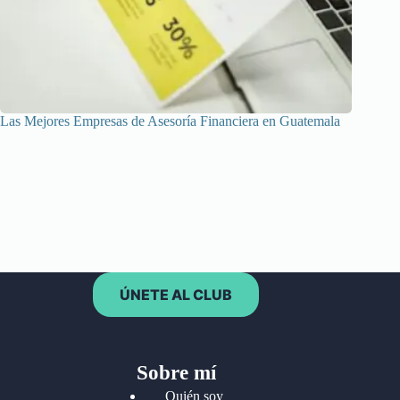
Las Mejores Empresas de Asesoría Financiera en Guatemala
Las Mej
ÚNETE AL CLUB
Sobre mí
Quién soy